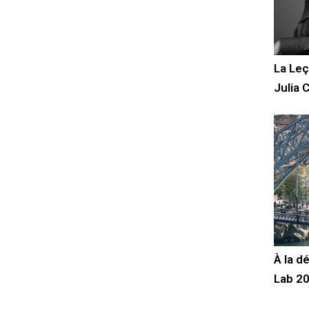
La Leç
Julia 
À la d
Lab 2