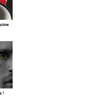
azine
s !