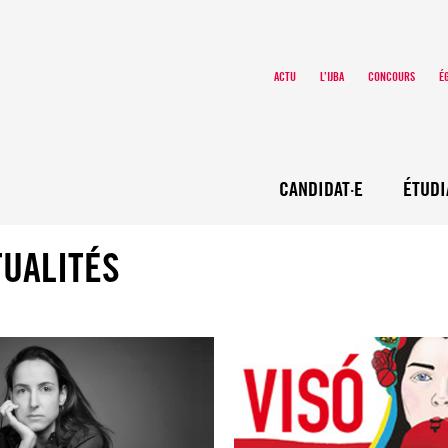
ACTU
L’IJBA
CONCOURS
É
CANDIDAT·E
ÉTUDI
TUALITÉS