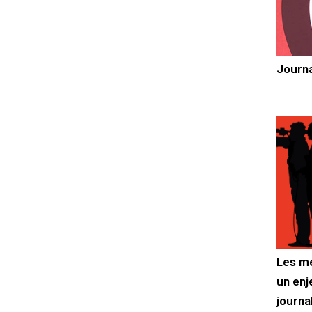
Journa
Les mé
un enj
journa