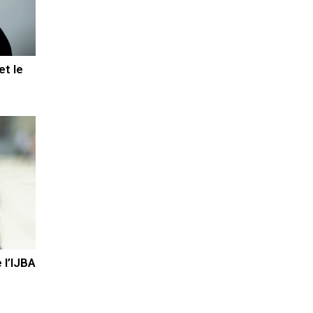
et le
 l’IJBA