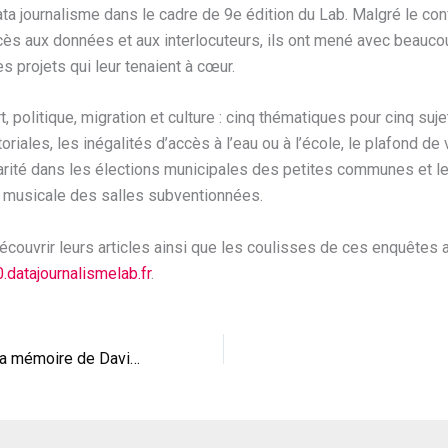
ta journalisme dans le cadre de 9e édition du Lab. Malgré le con
ccès aux données et aux interlocuteurs, ils ont mené avec beauco
es projets qui leur tenaient à cœur.
t, politique, migration et culture : cinq thématiques pour cinq suje
toriales, les inégalités d’accès à l’eau ou à l’école, le plafond de 
arité dans les élections municipales des petites communes et le
 musicale des salles subventionnées.
couvrir leurs articles ainsi que les coulisses de ces enquêtes 
.
d
atajournalismelab.fr
.
L\’IJBA salue la mémoire de David Meilhac