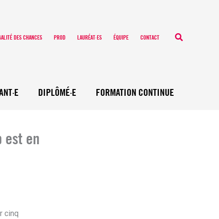
Recherche
GALITÉ DES CHANCES
PROD
LAURÉAT·ES
ÉQUIPE
CONTACT
ANT·E
DIPLÔMÉ·E
FORMATION CONTINUE
b est en
r cinq