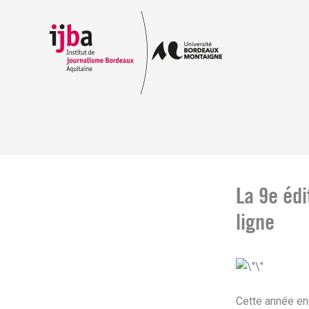
Aller
au
contenu
La 9e édi
ligne
Cette année enc