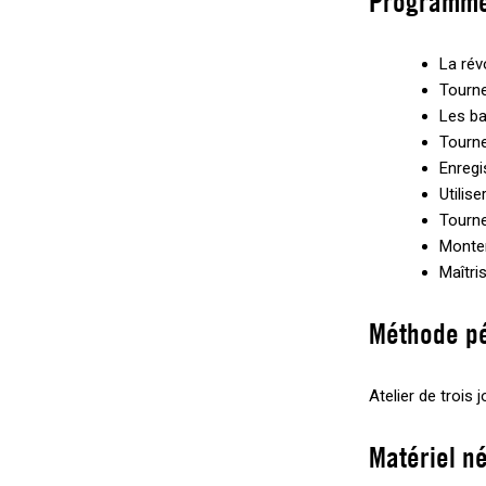
Programm
La rév
Tourne
Les ba
Tourne
Enregi
Utilis
Tourne
Monter
Maîtris
Méthode p
Atelier de trois
Matériel n