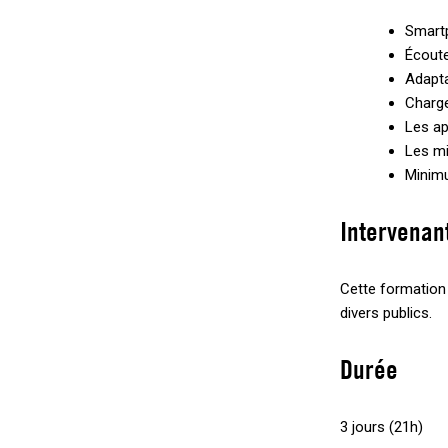
Smart
Écout
Adapta
Charg
Les ap
Les mi
Minimu
Intervenan
Cette formation
divers publics.
Durée
3 jours (21h)