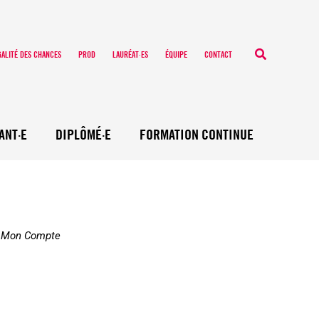
Recherche
GALITÉ DES CHANCES
PROD
LAURÉAT·ES
ÉQUIPE
CONTACT
ANT·E
DIPLÔMÉ·E
FORMATION CONTINUE
te Mon Compte