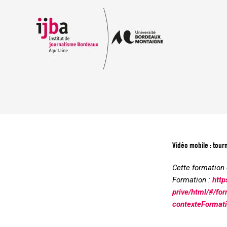
Aller
au
contenu
Vidéo mobile : tou
Cette formation 
Formation :
http
prive/html/#/f
contexteForma