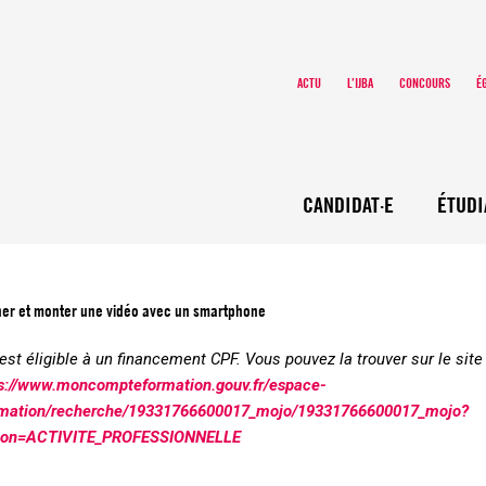
ACTU
L’IJBA
CONCOURS
É
CANDIDAT·E
ÉTUDI
rner et monter une vidéo avec un smartphone
est éligible à un financement CPF. Vous pouvez la trouver sur le si
s://www.moncompteformation.gouv.fr/espace-
ormation/recherche/19331766600017_mojo/19331766600017_mojo?
tion=ACTIVITE_PROFESSIONNELLE