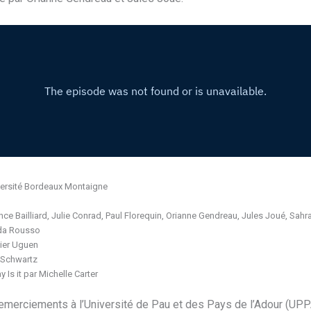
iversité Bordeaux Montaigne
ce Bailliard, Julie Conrad, Paul Florequin, Orianne Gendreau, Jules Joué, Sahr
inda Rousso
vier Uguen
d Schwartz
 Is it par Michelle Carter
remerciements à l’Université de Pau et des Pays de l’Adour (UPPA