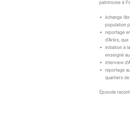
patrimoine à P
échange libr
population 
reportage en
d’Arles, qu
initiation à 
enseigné au 
interview d’
reportage au
quartiers de
Épisode raconté