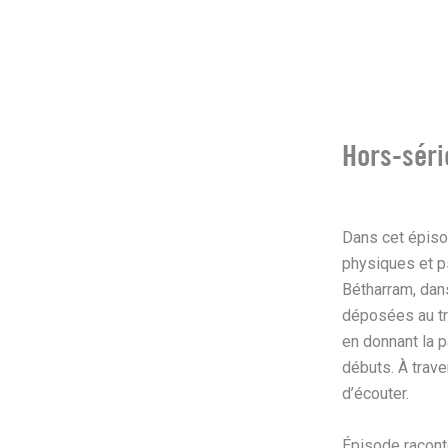
Hors-séri
Dans cet épisod
physiques et p
Bétharram, dans
déposées au tri
en donnant la pa
débuts. À trave
d’écouter.
Épisode racont