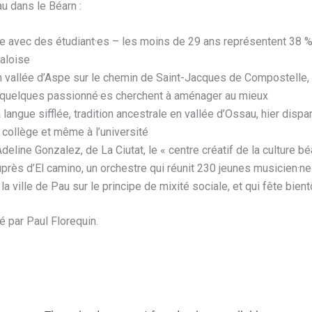
au dans le Béarn :
e avec des étudiant·es – les moins de 29 ans représentent 38 %
paloise
 vallée d’Aspe sur le chemin de Saint-Jacques de Compostelle, 
e quelques passionné·es cherchent à aménager au mieux
la langue sifflée, tradition ancestrale en vallée d’Ossau, hier dispa
collège et même à l’université
Adeline Gonzalez, de La Ciutat, le « centre créatif de la culture b
près d’El camino, un orchestre qui réunit 230 jeunes musicien·ne
 la ville de Pau sur le principe de mixité sociale, et qui fête bie
 par Paul Florequin.