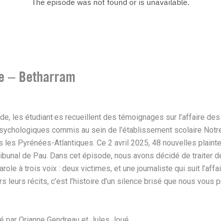
e – Betharram
e, les étudiant·es recueillent des témoignages sur l’affaire de
sychologiques commis au sein de l’établissement scolaire Not
 les Pyrénées-Atlantiques. Ce 2 avril 2025, 48 nouvelles plaint
bunal de Pau. Dans cet épisode, nous avons décidé de traiter de
role à trois voix : deux victimes, et une journaliste qui suit l’aff
rs leurs récits, c’est l’histoire d’un silence brisé que nous vous
é par Orianne Gendreau et Jules Joué.