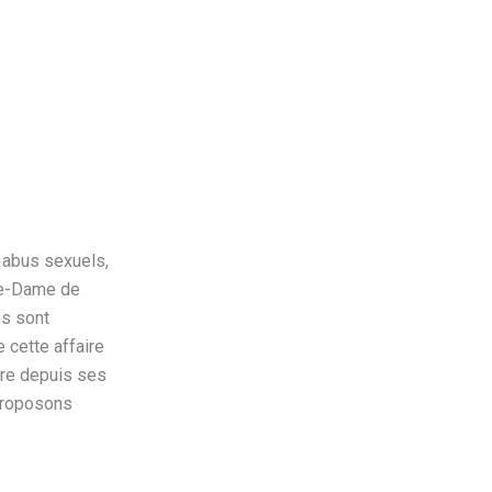
s abus sexuels,
re-Dame de
es sont
 cette affaire
aire depuis ses
 proposons