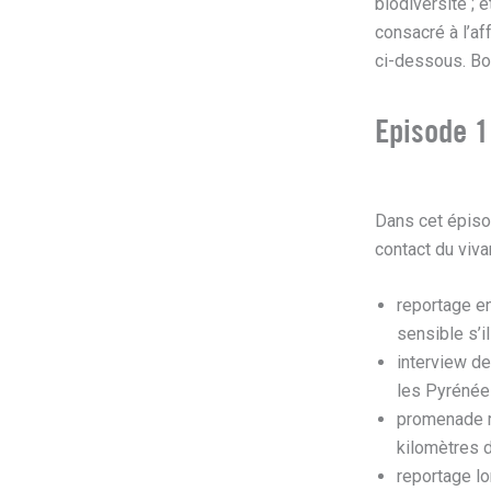
biodiversité ; e
consacré à l’af
ci-dessous. Bo
Episode 1
Dans cet épisod
contact du viva
reportage en
sensible s’i
interview de
les Pyréné
promenade r
kilomètres 
reportage lo