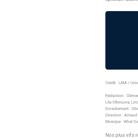
Crédit : IJBA / Un
Rédaction : Clémen
Lila Olkinuora, L
Encadrement : Oli
Direction : Arnau
Musique : What Day
Nos plus vifs 