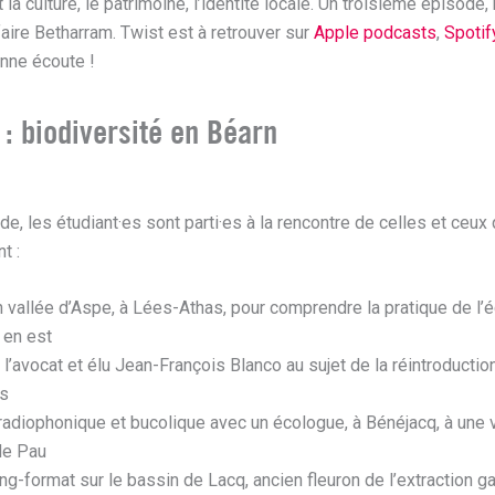
t la culture, le patrimoine, l’identité locale. Un troisième épisode,
faire Betharram. Twist est à retrouver sur
Apple podcasts
,
Spotif
nne écoute !
 : biodiversité en Béarn
e, les étudiant·es sont parti·es à la rencontre de celles et ceux 
nt :
 vallée d’Aspe, à Lées-Athas, pour comprendre la pratique de l’
l en est
 l’avocat et élu Jean-François Blanco au sujet de la réintroductio
es
adiophonique et bucolique avec un écologue, à Bénéjacq, à une 
de Pau
ng-format sur le bassin de Lacq, ancien fleuron de l’extraction g