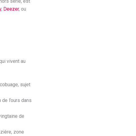
 hors série, est
y
,
Deezer
, ou
qui vivent au
écobuage, sujet
n de l’ours dans
vingtaine de
azière, zone