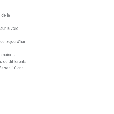
 de la
sur la voie
rue, aujourd’hui
éarnaise »
s de différents
ntôt ses 10 ans