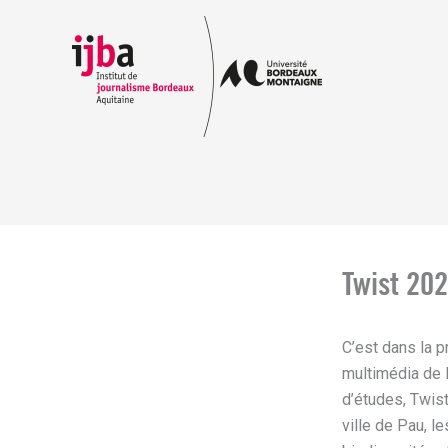
Aller
au
contenu
Twist 202
C’est dans la p
multimédia de 
d’études, Twist
ville de Pau, l