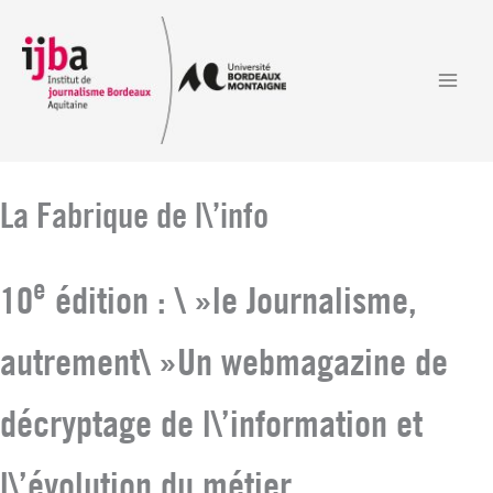
Aller
au
contenu
La Fabrique de l\’info
e
10
édition : \ »le Journalisme,
autrement\ »Un webmagazine de
décryptage de l\’information et
l\’évolution du métier