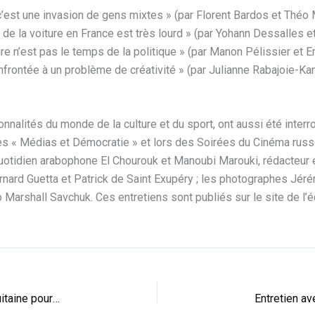
n, c’est une invasion de gens mixtes » (par Florent Bardos et Théo
l de la voiture en France est très lourd » (par Yohann Dessalles 
re n’est pas le temps de la politique » (par Manon Pélissier et E
frontée à un problème de créativité » (par Julianne Rabajoie-Kan
nalités du monde de la culture et du sport, ont aussi été interr
s « Médias et Démocratie » et lors des Soirées du Cinéma russe 
quotidien arabophone El Chourouk et Manoubi Marouki, rédacteur 
nard Guetta et Patrick de Saint Exupéry ; les photographes Jérém
arshall Savchuk. Ces entretiens sont publiés sur le site de l’
Le CFA Bordeaux Montaigne, modèle en Nouvelle Aquitaine pour la qualité de ses relations avec les entreprises