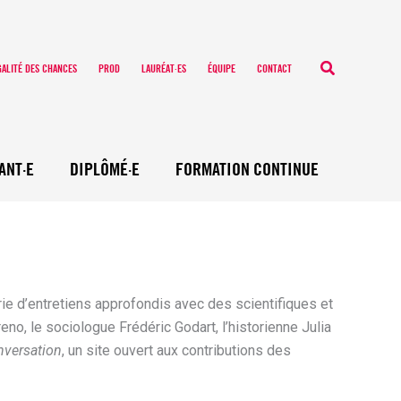
Recherche
GALITÉ DES CHANCES
PROD
LAURÉAT·ES
ÉQUIPE
CONTACT
ANT·E
DIPLÔMÉ·E
FORMATION CONTINUE
ie d’entretiens approfondis avec des scientifiques et
no, le sociologue Frédéric Godart, l’historienne Julia
nversation
, un site ouvert aux contributions des