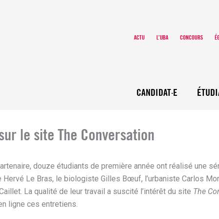
ACTU
L’IJBA
CONCOURS
É
CANDIDAT·E
ÉTUDI
 sur le site The Conversation
artenaire, douze étudiants de première année ont réalisé une sér
Hervé Le Bras, le biologiste Gilles Bœuf, l’urbaniste Carlos More
llet. La qualité de leur travail a suscité l’intérêt du site
The Co
n ligne ces entretiens.