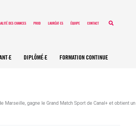
Recherche
GALITÉ DES CHANCES
PROD
LAURÉAT·ES
ÉQUIPE
CONTACT
ANT·E
DIPLÔMÉ·E
FORMATION CONTINUE
de Marseille, gagne le Grand Match Sport de Canal+ et obtient un